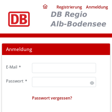
ding
Registrierung
Anmeldung
home
page
Login
Anmeldung
E-Mail
*
Passwort
*
Passwort vergessen?